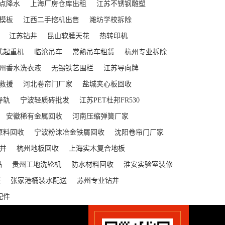
点降水
上海厂房仓库出租
江苏不锈钢雕塑
模板
江西二手挖机出售
潍坊学校拆除
江苏钻井
昆山软膜天花
热转印机
式起重机
临沧吊车
常熟吊车租赁
杭州专业拆除
州香水洗衣液
无锡铁艺围栏
江苏导向牌
救援
河北卷帘门厂家
盐城夹心板回收
导轨
宁波轻质砖批发
江苏PET杜邦FR530
安徽稀有金属回收
河南压缩弹簧厂家
原料回收
宁波粉沫冶金铁屑回收
沈阳卷帘门厂家
井
杭州地板回收
上海实木复合地板
品
贵州工地洗轮机
防水材料回收
淮安实验室装修
蓬
张家港桶装水配送
苏州专业钻井
配件