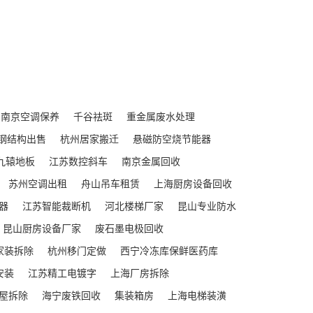
南京空调保养
千谷祛斑
重金属废水处理
钢结构出售
杭州居家搬迁
悬磁防空烧节能器
九辕地板
江苏数控斜车
南京金属回收
苏州空调出租
舟山吊车租赁
上海厨房设备回收
器
江苏智能裁断机
河北楼梯厂家
昆山专业防水
昆山厨房设备厂家
废石墨电极回收
家装拆除
杭州移门定做
西宁冷冻库保鲜医药库
安装
江苏精工电镀字
上海厂房拆除
屋拆除
海宁废铁回收
集装箱房
上海电梯装潢