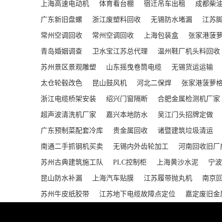
上海高速电动机
体育看台棚
宿迁吊车出租
成都柴
广东新旧盘螺
浙江废塑料回收
无锡防水堵漏
江苏
常州空调回收
常州空调回收
上海包装盒
张家港菠
青岛婚姻调查
卫水宝江苏总代理
温州鞋厂机头料回收
苏州景区景观雕塑
山东摇曳卷筒电缆
无锡货运运输
太仓轮毂改色
昆山鼓风机
河北二保焊
张家港菠萝
浙江电缆桥架安装
绍兴门窗隔断
合肥金属检测机厂家
超声波清洗机厂家
嘉兴本地防水
吴江门头招牌定做
广东预制菜配套冷库
贵金属回收
诸暨建筑垃圾清运
南通二手抓钢机买卖
无锡内外齿轮加工
河南回收旧厂
苏州古典建筑施工队
PLC控制柜
上海黄沙水泥
宁波
昆山防水补漏
上海汽车贴膜
江苏履带抛丸机
南京
苏州牛皮纸胶带
江苏地下电缆故障点定位
嘉定废旧金