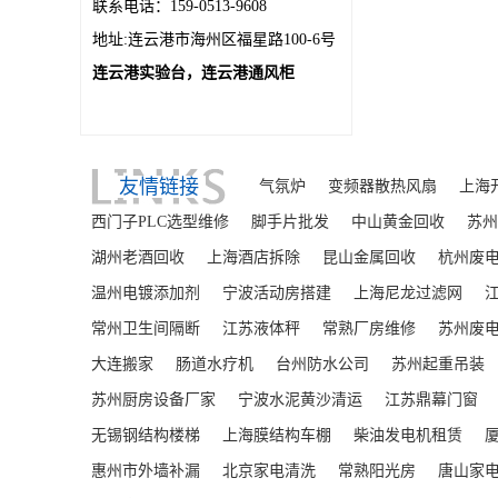
联系电话：159-0513-9608
地址:连云港市海州区福星路100-6号
连云港实验台，连云港通风柜
友情链接
气氛炉
变频器散热风扇
上海
西门子PLC选型维修
脚手片批发
中山黄金回收
苏州
湖州老酒回收
上海酒店拆除
昆山金属回收
杭州废
温州电镀添加剂
宁波活动房搭建
上海尼龙过滤网
常州卫生间隔断
江苏液体秤
常熟厂房维修
苏州废
大连搬家
肠道水疗机
台州防水公司
苏州起重吊装
苏州厨房设备厂家
宁波水泥黄沙清运
江苏鼎幕门窗
无锡钢结构楼梯
上海膜结构车棚
柴油发电机租赁
惠州市外墙补漏
北京家电清洗
常熟阳光房
唐山家