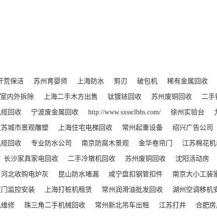
开荒保洁
苏州育婴师
上海防水
剪刃
破包机
稀有金属回收
室内外拆除
上海二手木方出售
钛镀铱回收
苏州废铜回收
二手
电缆回收
宁波废金属回收
http://www.sxssclbhs.com/
徐州实验台
江苏城市景观雕塑
上海住宅电梯回收
常州起重设备
绍兴广告公司
电缆回收
专业防水公司
南京防腐木景观
金华卷帘门
江苏棉花机
长沙家具家电回收
二手冷墩机回收
苏州废铜回收
沈阳活动房
河北收购电炉灰
昆山防水堵漏
咸宁盘扣钢管扣件
南京大小工装
厦门监控安装
上海打桩机租赁
常州润滑油批发回收
湖州空调移机
电维修
珠三角二手机械回收
常州新北吊车出租
江苏打井
合肥房