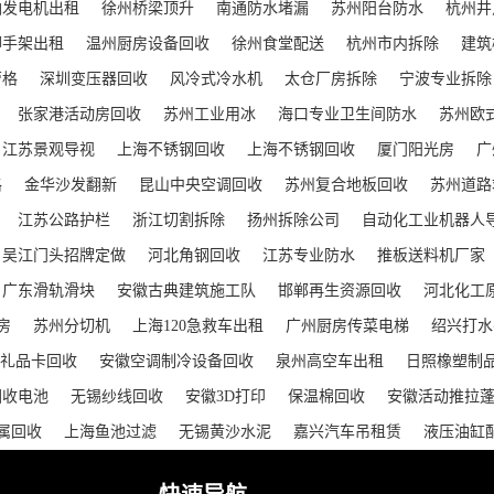
油发电机出租
徐州桥梁顶升
南通防水堵漏
苏州阳台防水
杭州井
脚手架出租
温州厨房设备回收
徐州食堂配送
杭州市内拆除
建筑
萝格
深圳变压器回收
风冷式冷水机
太仓厂房拆除
宁波专业拆除
张家港活动房回收
苏州工业用冰
海口专业卫生间防水
苏州欧
江苏景观导视
上海不锈钢回收
上海不锈钢回收
厦门阳光房
广
格
金华沙发翻新
昆山中央空调回收
苏州复合地板回收
苏州道路
江苏公路护栏
浙江切割拆除
扬州拆除公司
自动化工业机器人
吴江门头招牌定做
河北角钢回收
江苏专业防水
推板送料机厂家
广东滑轨滑块
安徽古典建筑施工队
邯郸再生资源回收
河北化工
房
苏州分切机
上海120急救车出租
广州厨房传菜电梯
绍兴打水
礼品卡回收
安徽空调制冷设备回收
泉州高空车出租
日照橡塑制
回收电池
无锡纱线回收
安徽3D打印
保温棉回收
安徽活动推拉
属回收
上海鱼池过滤
无锡黄沙水泥
嘉兴汽车吊租赁
液压油缸