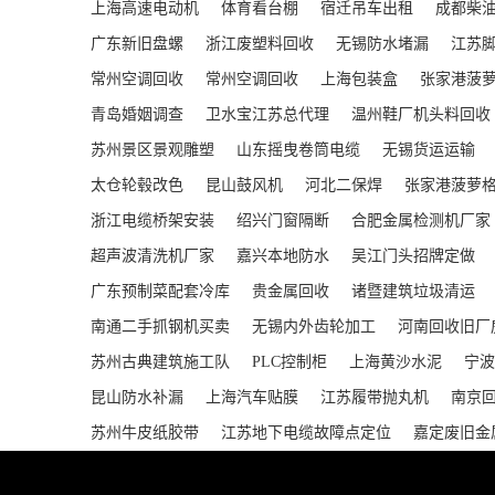
上海高速电动机
体育看台棚
宿迁吊车出租
成都柴
广东新旧盘螺
浙江废塑料回收
无锡防水堵漏
江苏
常州空调回收
常州空调回收
上海包装盒
张家港菠
青岛婚姻调查
卫水宝江苏总代理
温州鞋厂机头料回收
苏州景区景观雕塑
山东摇曳卷筒电缆
无锡货运运输
太仓轮毂改色
昆山鼓风机
河北二保焊
张家港菠萝
浙江电缆桥架安装
绍兴门窗隔断
合肥金属检测机厂家
超声波清洗机厂家
嘉兴本地防水
吴江门头招牌定做
广东预制菜配套冷库
贵金属回收
诸暨建筑垃圾清运
南通二手抓钢机买卖
无锡内外齿轮加工
河南回收旧厂
苏州古典建筑施工队
PLC控制柜
上海黄沙水泥
宁波
昆山防水补漏
上海汽车贴膜
江苏履带抛丸机
南京
苏州牛皮纸胶带
江苏地下电缆故障点定位
嘉定废旧金