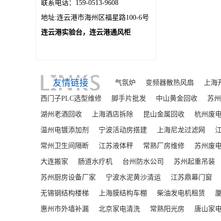
联系电话：159-0513-9608
地址:连云港市海州区福星路100-6号
连云港实验台，连云港通风柜
友情链接
气氛炉
变频器散热风扇
上海
西门子PLC选型维修
脚手片批发
中山黄金回收
苏州
湖州老酒回收
上海酒店拆除
昆山金属回收
杭州废
温州电镀添加剂
宁波活动房搭建
上海尼龙过滤网
常州卫生间隔断
江苏液体秤
常熟厂房维修
苏州废
大连搬家
肠道水疗机
台州防水公司
苏州起重吊装
苏州厨房设备厂家
宁波水泥黄沙清运
江苏鼎幕门窗
无锡钢结构楼梯
上海膜结构车棚
柴油发电机租赁
惠州市外墙补漏
北京家电清洗
常熟阳光房
唐山家