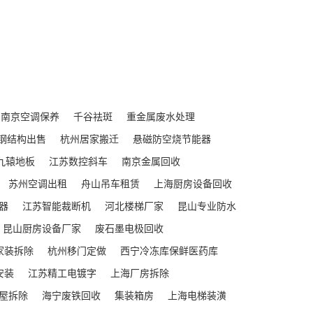
南京空调保养
千谷祛斑
重金属废水处理
钢结构出售
杭州居家搬迁
悬磁防空烧节能器
九辕地板
江苏数控斜车
南京金属回收
苏州空调出租
舟山吊车租赁
上海厨房设备回收
器
江苏智能裁断机
河北楼梯厂家
昆山专业防水
昆山厨房设备厂家
废石墨电极回收
家装拆除
杭州移门定做
西宁冷冻库保鲜医药库
安装
江苏精工电镀字
上海厂房拆除
屋拆除
海宁废铁回收
集装箱房
上海电梯装潢