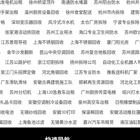
油发电机出租
徐州桥梁顶升
南通防水堵漏
苏州阳台防水
杭州井
脚手架出租
温州厨房设备回收
徐州食堂配送
杭州市内拆除
建筑
萝格
深圳变压器回收
风冷式冷水机
太仓厂房拆除
宁波专业拆除
张家港活动房回收
苏州工业用冰
海口专业卫生间防水
苏州欧
江苏景观导视
上海不锈钢回收
上海不锈钢回收
厦门阳光房
广
格
金华沙发翻新
昆山中央空调回收
苏州复合地板回收
苏州道路
江苏公路护栏
浙江切割拆除
扬州拆除公司
自动化工业机器人
吴江门头招牌定做
河北角钢回收
江苏专业防水
推板送料机厂家
广东滑轨滑块
安徽古典建筑施工队
邯郸再生资源回收
河北化工
房
苏州分切机
上海120急救车出租
广州厨房传菜电梯
绍兴打水
礼品卡回收
安徽空调制冷设备回收
泉州高空车出租
日照橡塑制
回收电池
无锡纱线回收
安徽3D打印
保温棉回收
安徽活动推拉
属回收
上海鱼池过滤
无锡黄沙水泥
嘉兴汽车吊租赁
液压油缸