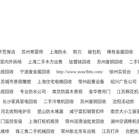
开荒保洁
苏州育婴师
上海防水
剪刃
破包机
稀有金属回收
室内外拆除
上海二手木方出售
钛镀铱回收
苏州废铜回收
二手
电缆回收
宁波废金属回收
http://www.sxssclbhs.com/
徐州实验台
江苏城市景观雕塑
上海住宅电梯回收
常州起重设备
绍兴广告公司
电缆回收
专业防水公司
南京防腐木景观
金华卷帘门
江苏棉花机
长沙家具家电回收
二手冷墩机回收
苏州废铜回收
沈阳活动房
河北收购电炉灰
昆山防水堵漏
咸宁盘扣钢管扣件
南京大小工装
厦门监控安装
上海打桩机租赁
常州润滑油批发回收
湖州空调移机
电维修
珠三角二手机械回收
常州新北吊车出租
江苏打井
合肥房