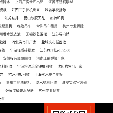
点降水
上海厂房仓库出租
江苏不锈钢雕塑
模板
江西二手挖机出售
潍坊学校拆除
江苏钻井
昆山软膜天花
热转印机
式起重机
临沧吊车
常熟吊车租赁
杭州专业拆除
州香水洗衣液
无锡铁艺围栏
江苏导向牌
救援
河北卷帘门厂家
盐城夹心板回收
导轨
宁波轻质砖批发
江苏PET杜邦FR530
安徽稀有金属回收
河南压缩弹簧厂家
原料回收
宁波粉沫冶金铁屑回收
沈阳卷帘门厂家
井
杭州地板回收
上海实木复合地板
品
贵州工地洗轮机
防水材料回收
淮安实验室装修
蓬
张家港桶装水配送
苏州专业钻井
配件