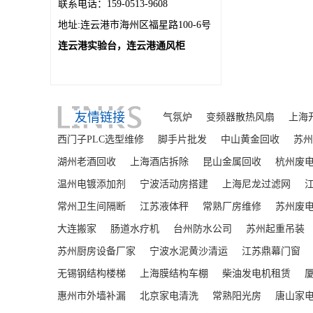
联系电话：159-0513-9608
地址:连云港市海州区福星路100-6号
连云港实验台，连云港通风柜
友情链接
气氛炉
变频器散热风扇
上海
西门子PLC选型维修
脚手片批发
中山黄金回收
苏州
湖州老酒回收
上海酒店拆除
昆山金属回收
杭州废
温州电镀添加剂
宁波活动房搭建
上海尼龙过滤网
常州卫生间隔断
江苏液体秤
常熟厂房维修
苏州废
大连搬家
肠道水疗机
台州防水公司
苏州起重吊装
苏州厨房设备厂家
宁波水泥黄沙清运
江苏鼎幕门窗
无锡钢结构楼梯
上海膜结构车棚
柴油发电机租赁
惠州市外墙补漏
北京家电清洗
常熟阳光房
唐山家