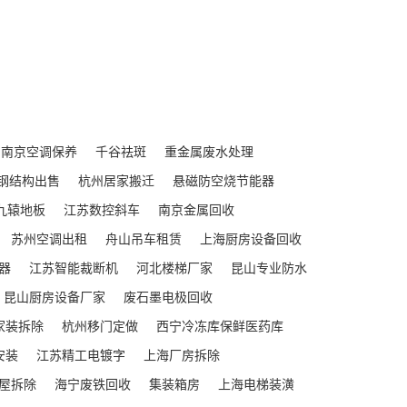
南京空调保养
千谷祛斑
重金属废水处理
钢结构出售
杭州居家搬迁
悬磁防空烧节能器
九辕地板
江苏数控斜车
南京金属回收
苏州空调出租
舟山吊车租赁
上海厨房设备回收
器
江苏智能裁断机
河北楼梯厂家
昆山专业防水
昆山厨房设备厂家
废石墨电极回收
家装拆除
杭州移门定做
西宁冷冻库保鲜医药库
安装
江苏精工电镀字
上海厂房拆除
屋拆除
海宁废铁回收
集装箱房
上海电梯装潢