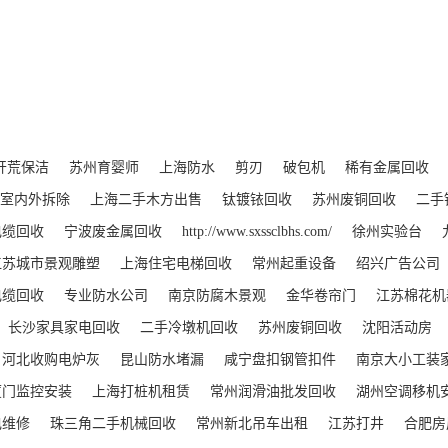
开荒保洁
苏州育婴师
上海防水
剪刃
破包机
稀有金属回收
室内外拆除
上海二手木方出售
钛镀铱回收
苏州废铜回收
二手
电缆回收
宁波废金属回收
http://www.sxssclbhs.com/
徐州实验台
江苏城市景观雕塑
上海住宅电梯回收
常州起重设备
绍兴广告公司
电缆回收
专业防水公司
南京防腐木景观
金华卷帘门
江苏棉花机
长沙家具家电回收
二手冷墩机回收
苏州废铜回收
沈阳活动房
河北收购电炉灰
昆山防水堵漏
咸宁盘扣钢管扣件
南京大小工装
厦门监控安装
上海打桩机租赁
常州润滑油批发回收
湖州空调移机
电维修
珠三角二手机械回收
常州新北吊车出租
江苏打井
合肥房