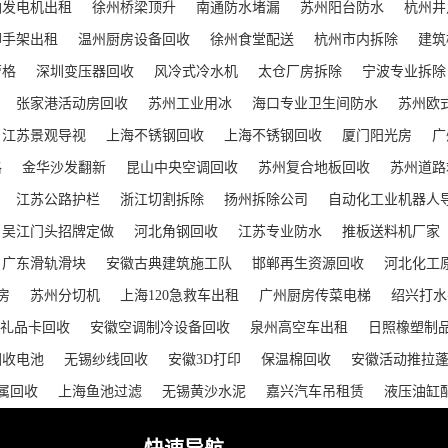
油发电机出租
徐州桥梁顶升
南通防水堵漏
苏州阳台防水
杭州井
脚手架出租
温州厨房设备回收
徐州食堂配送
杭州市内拆除
建筑
萝格
深圳变压器回收
风冷式冷水机
太仓厂房拆除
宁波专业拆除
张家港活动房回收
苏州工业用冰
海口专业卫生间防水
苏州欧
江苏景观导视
上海不锈钢回收
上海不锈钢回收
厦门阳光房
广
格
金华沙发翻新
昆山中央空调回收
苏州复合地板回收
苏州道路
江苏公路护栏
浙江切割拆除
扬州拆除公司
自动化工业机器人
吴江门头招牌定做
河北角钢回收
江苏专业防水
推板送料机厂家
广东滑轨滑块
安徽古典建筑施工队
邯郸再生资源回收
河北化工
房
苏州分切机
上海120急救车出租
广州厨房传菜电梯
绍兴打水
礼品卡回收
安徽空调制冷设备回收
泉州高空车出租
日照橡塑制
回收电池
无锡纱线回收
安徽3D打印
保温棉回收
安徽活动推拉
属回收
上海鱼池过滤
无锡黄沙水泥
嘉兴汽车吊租赁
液压油缸