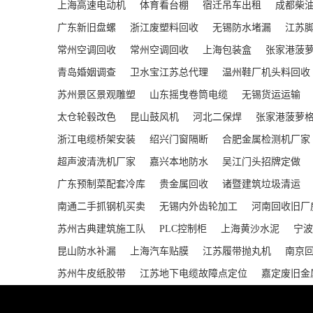
上海高速电动机
体育看台棚
宿迁吊车出租
成都柴
广东新旧盘螺
浙江废塑料回收
无锡防水堵漏
江苏
常州空调回收
常州空调回收
上海包装盒
张家港菠
青岛婚姻调查
卫水宝江苏总代理
温州鞋厂机头料回收
苏州景区景观雕塑
山东摇曳卷筒电缆
无锡货运运输
太仓轮毂改色
昆山鼓风机
河北二保焊
张家港菠萝
浙江电缆桥架安装
绍兴门窗隔断
合肥金属检测机厂家
超声波清洗机厂家
嘉兴本地防水
吴江门头招牌定做
广东预制菜配套冷库
贵金属回收
诸暨建筑垃圾清运
南通二手抓钢机买卖
无锡内外齿轮加工
河南回收旧厂
苏州古典建筑施工队
PLC控制柜
上海黄沙水泥
宁波
昆山防水补漏
上海汽车贴膜
江苏履带抛丸机
南京
苏州牛皮纸胶带
江苏地下电缆故障点定位
嘉定废旧金