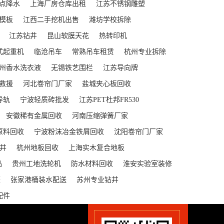
点降水
上海厂房仓库出租
江苏不锈钢雕塑
模板
江西二手挖机出售
潍坊学校拆除
江苏钻井
昆山软膜天花
热转印机
式起重机
临沧吊车
常熟吊车租赁
杭州专业拆除
州香水洗衣液
无锡铁艺围栏
江苏导向牌
救援
河北卷帘门厂家
盐城夹心板回收
导轨
宁波轻质砖批发
江苏PET杜邦FR530
安徽稀有金属回收
河南压缩弹簧厂家
原料回收
宁波粉沫冶金铁屑回收
沈阳卷帘门厂家
井
杭州地板回收
上海实木复合地板
品
贵州工地洗轮机
防水材料回收
淮安实验室装修
蓬
张家港桶装水配送
苏州专业钻井
配件